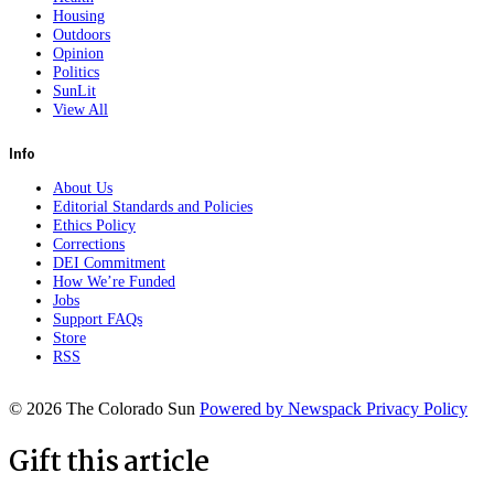
Housing
Outdoors
Opinion
Politics
SunLit
View All
Info
About Us
Editorial Standards and Policies
Ethics Policy
Corrections
DEI Commitment
How We’re Funded
Jobs
Support FAQs
Store
RSS
© 2026 The Colorado Sun
Powered by Newspack
Privacy Policy
Gift this article