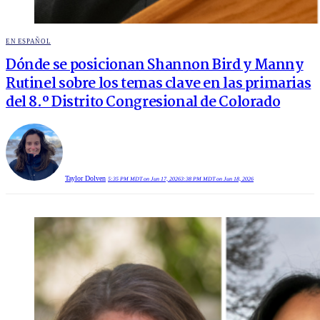
POSTED
EN ESPAÑOL
IN
Dónde se posicionan Shannon Bird y Manny
Rutinel sobre los temas clave en las primarias
del 8.º Distrito Congresional de Colorado
Taylor Dolven
5:35 PM MDT on Jun 17, 2026
3:38 PM MDT on Jun 18, 2026