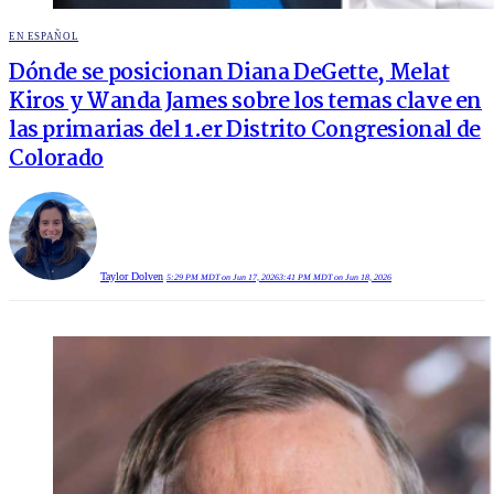
POSTED
EN ESPAÑOL
IN
Dónde se posicionan Diana DeGette, Melat
Kiros y Wanda James sobre los temas clave en
las primarias del 1.er Distrito Congresional de
Colorado
Taylor Dolven
5:29 PM MDT on Jun 17, 2026
3:41 PM MDT on Jun 18, 2026