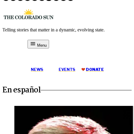
Skip
to
content
Telling stories that matter in a dynamic, evolving state.
The Colorado Sun
Menu
DONATE
NEWS
EVENTS
DONATE
En español