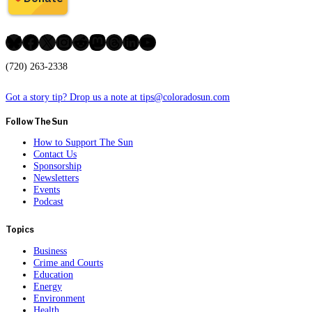
Bluesky
Facebook
X
Instagram
Reddit
Mastodon
Threads
LinkedIn
YouTube
(720) 263-2338
Got a story tip? Drop us a note at tips@coloradosun.com
Follow The Sun
How to Support The Sun
Contact Us
Sponsorship
Newsletters
Events
Podcast
Topics
Business
Crime and Courts
Education
Energy
Environment
Health