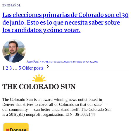
POSTED
EN ESPAÑOL
IN
Las elecciones primarias de Colorado son el 30
de junio. Esto es lo que necesita saber sobre
los candidatos y cómo votar.
Jesse Paul
4:47 PM MDT on Jun 5, 2026
5:46 PM MDT on Jun 12, 2026
Posts
1
2
3
…
5
Older posts
pagination
The Colorado Sun is an award-winning news outlet based in
Denver that strives to cover all of Colorado so that our state —
our community — can better understand itself. The Colorado Sun
is a 501(c)(3) nonprofit organization. EIN: 36-5082144