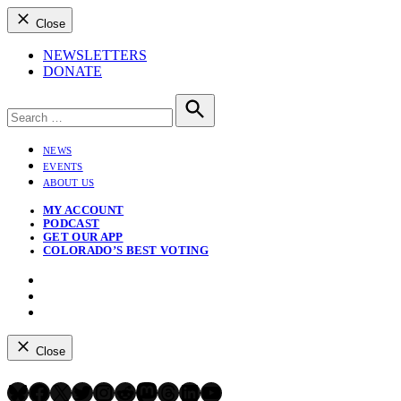
Close
NEWSLETTERS
DONATE
Search
for:
Search
NEWS
EVENTS
ABOUT US
MY ACCOUNT
PODCAST
GET OUR APP
COLORADO’S BEST VOTING
Instagram
Bluesky
YouTube
Close
Bluesky
Facebook
X
Twitter
Instagram
Reddit
Mastodon
Threads
LinkedIn
YouTube