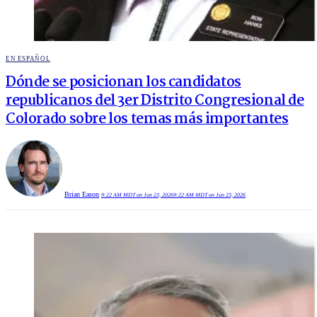
POSTED
EN ESPAÑOL
IN
Dónde se posicionan los candidatos
republicanos del 3er Distrito Congresional de
Colorado sobre los temas más importantes
Brian Eason
9:22 AM MDT on Jun 23, 2026
9:22 AM MDT on Jun 23, 2026