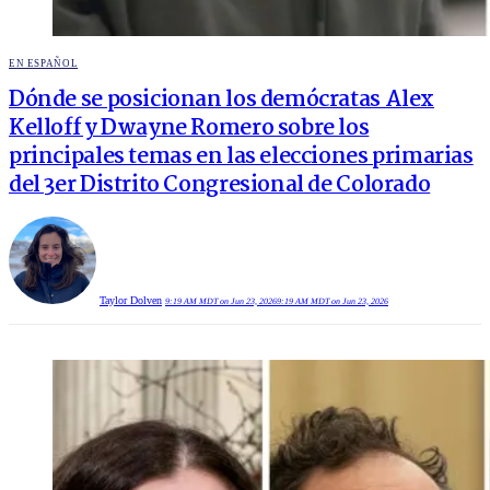
POSTED
EN ESPAÑOL
IN
Dónde se posicionan los demócratas Alex
Kelloff y Dwayne Romero sobre los
principales temas en las elecciones primarias
del 3er Distrito Congresional de Colorado
Taylor Dolven
9:19 AM MDT on Jun 23, 2026
9:19 AM MDT on Jun 23, 2026