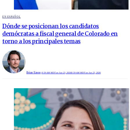
POSTED
EN ESPAÑOL
IN
Dónde se posicionan los candidatos
demócratas a fiscal general de Colorado en
torno a los principales temas
Brian Eason
8:59 AM MDT on Jun 23, 2026
8:59 AM MDT on Jun 23, 2026